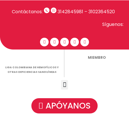
Contáctanos:
3142845981
–
3102364520
Síguenos:
MIEMBRO
LIGA COLOMBIANA DE HEMOFÍLICOS Y
OTRAS DEFICIENCIAS SANGUÍNEAS
APÓYANOS