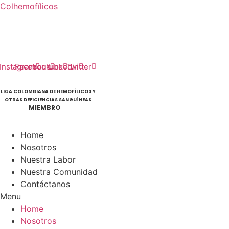
Colhemofílicos
Contáctanos:
3142845981
–
3102364520
Síguenos:
Instagram
Facebook
Youtube
Linkedin
Twitter
LIGA COLOMBIANA DE HEMOFÍLICOS Y
OTRAS DEFICIENCIAS SANGUÍNEAS
MIEMBRO
Home
Nosotros
Nuestra Labor
Nuestra Comunidad
Contáctanos
Menu
Home
Nosotros