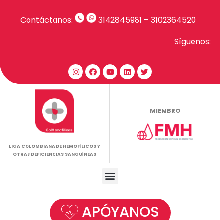
Contáctanos:
3142845981
–
3102364520
Síguenos:
MIEMBRO
LIGA COLOMBIANA DE HEMOFÍLICOS Y
OTRAS DEFICIENCIAS SANGUÍNEAS
APÓYANOS