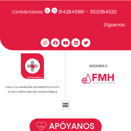
Contáctanos:
3142845981
–
3102364520
Síguenos:
MIEMBRO
LIGA COLOMBIANA DE HEMOFÍLICOS Y
OTRAS DEFICIENCIAS SANGUÍNEAS
APÓYANOS