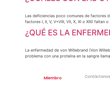
Las deficiencias poco comunes de factores de
factores I, II, V, V+VIII, VII, X, XI o XIII) fa
¿QUÉ ES LA ENFERME
La enfermedad de von Willebrand (Von Wille
problema con una proteína en la sangre llam
Contáctanos
Miembro
3142845981
–
colhemof@gm