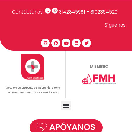
Contáctanos:
3142845981
–
3102364520
Síguenos:
MIEMBRO
LIGA COLOMBIANA DE HEMOFÍLICOS Y
OTRAS DEFICIENCIAS SANGUÍNEAS
APÓYANOS