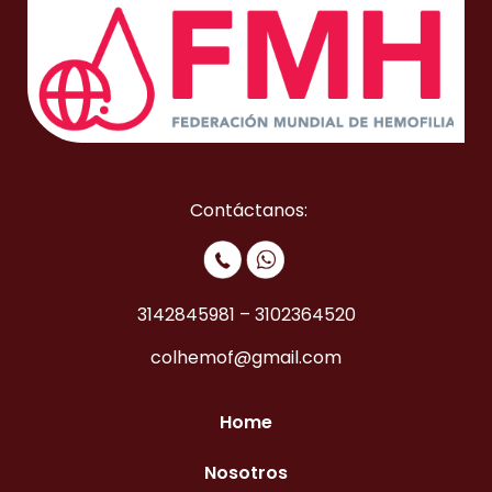
Contáctanos:
3142845981
–
3102364520
colhemof@gmail.com
Home
Nosotros