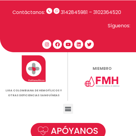
Contáctanos:
3142845981
–
3102364520
Síguenos:
MIEMBRO
LIGA COLOMBIANA DE HEMOFÍLICOS Y
OTRAS DEFICIENCIAS SANGUÍNEAS
APÓYANOS