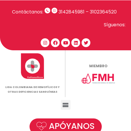
Contáctanos:
3142845981
–
3102364520
Síguenos:
MIEMBRO
LIGA COLOMBIANA DE HEMOFÍLICOS Y
OTRAS DEFICIENCIAS SANGUÍNEAS
APÓYANOS