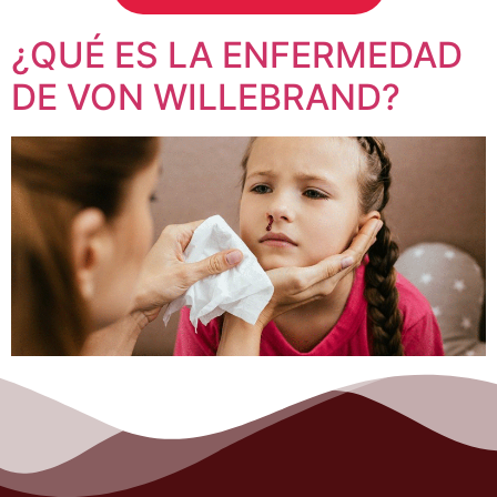
¿QUÉ ES LA ENFERMEDAD
DE VON WILLEBRAND?
La enfermedad de von Willebrand (Von Willebrand
Disease – VWD) es el tipo más común de trastorno
hemorrágico. Las personas con VWD tienen un
problema con una proteína en la sangre llamada factor
de von Willebrand (FVW) que ayuda a controlar el